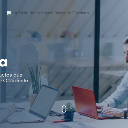
a
uctos que
de Occidente