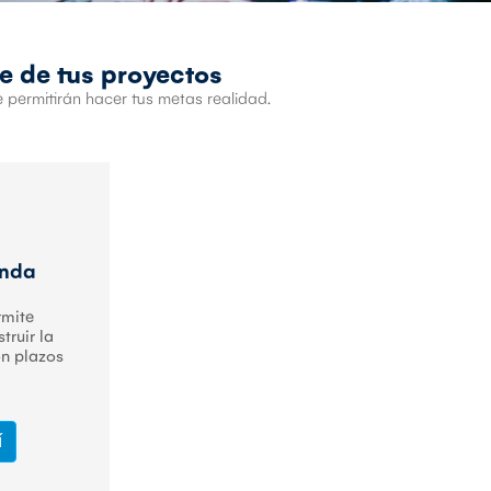
e de tus proyectos
 permitirán hacer tus metas realidad.
enda
rmite
truir la
on plazos
í